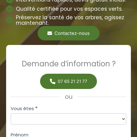
Qualité certifiée pour vos espaces verts.
Préservez la santé de vos arbres, agissez
maintenant.
Contactez-nous
Demande d’information ?
07 65 21 21 77
ou
Formulaire
Vous êtes
*
simple
avec
Vous
téléphone
Prénom
êtes