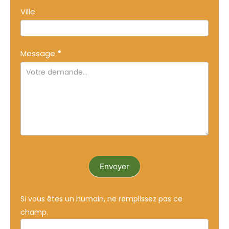
Ville
Message
*
Envoyer
Si vous êtes un humain, ne remplissez pas ce
champ.