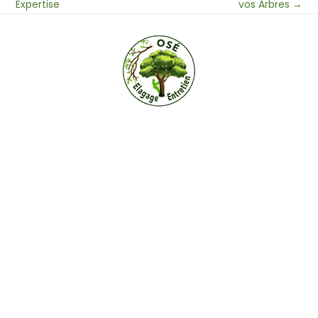
Expertise
vos Arbres
→
142 Rue Henri Rouzaud, 65700 Maubourguet
07 65 21 21 77
17 AVENUE MARECHAL JOFFRE 65000 TARBES
Blog
Activités
Mentions Légales