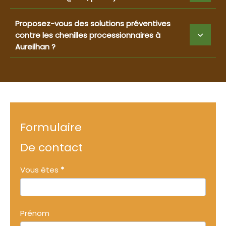
Proposez-vous des solutions préventives
contre les chenilles processionnaires à
Aureilhan ?
Formulaire
De contact
Formulaire
Vous êtes
*
simple
avec
Vous
téléphone
Prénom
êtes