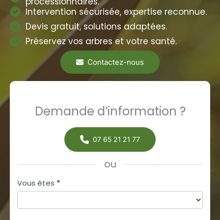
processionnaires.
Intervention sécurisée, expertise reconnue.
Devis gratuit, solutions adaptées.
Préservez vos arbres et votre santé.
Contactez-nous
Demande d’information ?
07 65 21 21 77
ou
Formulaire
Vous êtes
*
simple
avec
Vous