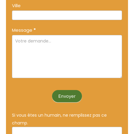
Ville
Message
*
Envoyer
Si vous êtes un humain, ne remplissez pas ce
champ.