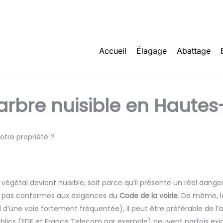
Accueil
Élagage
Abattage
rbre nuisible en Haute
otre propriété ?
égétal devient nuisible, soit parce qu’il présente un réel danger
t pas conformes aux exigences du
Code de la voirie
. De même, l
d’une voie fortement fréquentée), il peut être préférable de l’a
publics (EDF et France Telecom par exemple) peuvent parfois exi