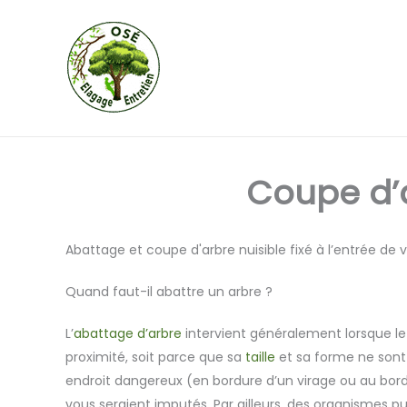
Aller
au
contenu
Coupe d’a
Abattage et coupe d'arbre nuisible fixé à l’entrée de v
Quand faut-il abattre un arbre ?
L’
abattage d’arbre
intervient généralement lorsque le v
proximité, soit parce que sa
taille
et sa forme ne son
endroit dangereux (en bordure d’un virage ou au bord 
vous seraient imputés. Par ailleurs, des organismes 