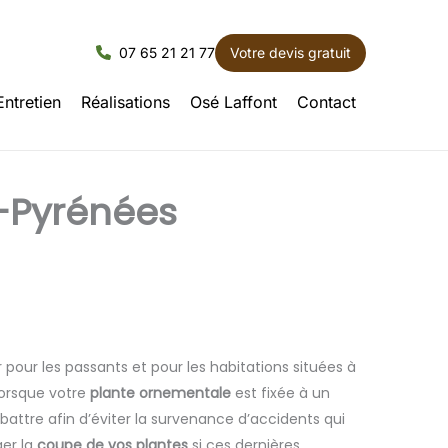
07 65 21 21 77
Votre devis gratuit
Entretien
Réalisations
Osé Laffont
Contact
s-Pyrénées
 pour les passants et pour les habitations situées à
orsque votre
plante ornementale
est fixée à un
battre afin d’éviter la survenance d’accidents qui
ger la
coupe de vos plantes
si ces dernières