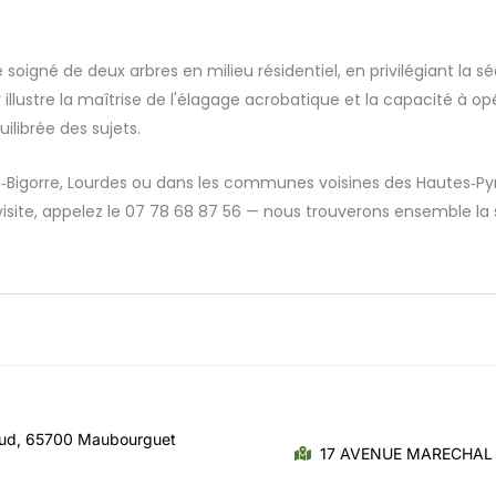
soigné de deux arbres en milieu résidentiel, en privilégiant la sé
illustre la maîtrise de l'élagage acrobatique et la capacité à opé
ilibrée des sujets.
en‑Bigorre, Lourdes ou dans les communes voisines des Hautes‑Py
ite, appelez le 07 78 68 87 56 — nous trouverons ensemble la sol
aud, 65700 Maubourguet
17 AVENUE MARECHAL 