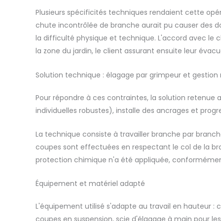
Plusieurs spécificités techniques rendaient cette opér
chute incontrôlée de branche aurait pu causer des do
la difficulté physique et technique. L'accord avec le
la zone du jardin, le client assurant ensuite leur éva
Solution technique : élagage par grimpeur et gestion
Pour répondre à ces contraintes, la solution retenue a
individuelles robustes), installe des ancrages et progr
La technique consiste à travailler branche par branche, 
coupes sont effectuées en respectant le col de la bra
protection chimique n'a été appliquée, conforméme
Équipement et matériel adapté
L'équipement utilisé s'adapte au travail en hauteur 
coupes en suspension, scie d'élagage à main pour les 