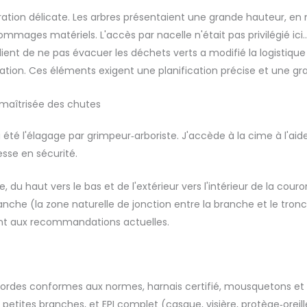
ation délicate. Les arbres présentaient une grande hauteur, en m
mmages matériels. L'accès par nacelle n'était pas privilégié ic
 client de ne pas évacuer les déchets verts a modifié la logistiq
cuation. Ces éléments exigent une planification précise et une g
 maîtrisée des chutes
 été l'élagage par grimpeur‑arboriste. J'accède à la cime à l'aid
esse en sécurité.
du haut vers le bas et de l'extérieur vers l'intérieur de la couronn
nche (la zone naturelle de jonction entre la branche et le tronc)
nt aux recommandations actuelles.
: cordes conformes aux normes, harnais certifié, mousquetons et
petites branches, et EPI complet (casque, visière, protège‑oreill