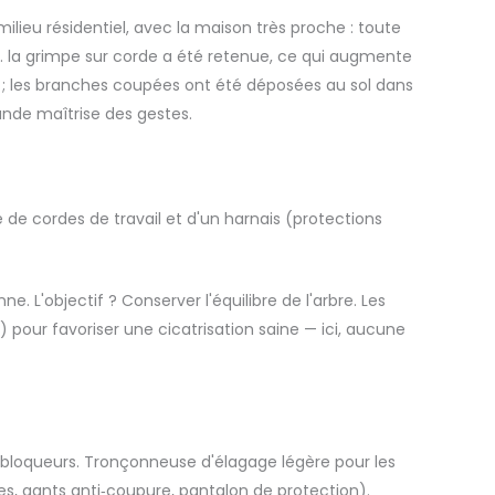
ilieu résidentiel, avec la maison très proche : toute
i… la grimpe sur corde a été retenue, ce qui augmente
ue ; les branches coupées ont été déposées au sol dans
rande maîtrise des gestes.
e de cordes de travail et d'un harnais (protections
e. L'objectif ? Conserver l'équilibre de l'arbre. Les
 pour favoriser une cicatrisation saine — ici, aucune
 bloqueurs. Tronçonneuse d'élagage légère pour les
es, gants anti‑coupure, pantalon de protection).