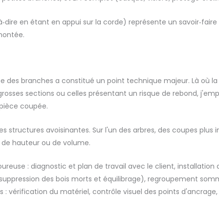
ire en étant en appui sur la corde) représente un savoir‑faire part
montée.
te des branches a constitué un point technique majeur. Là où la c
 grosses sections ou celles présentant un risque de rebond, j'e
 pièce coupée.
s structures avoisinantes. Sur l'un des arbres, des coupes plus 
on de hauteur ou de volume.
use : diagnostic et plan de travail avec le client, installation d
s (suppression des bois morts et équilibrage), regroupement somm
 : vérification du matériel, contrôle visuel des points d'ancra