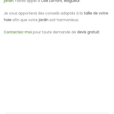
jardin
. Faites appel à
Osé Laffont
,
élagueur
.
Je vous apporterai des conseils adaptés à la
taille de votre
haie
afin que votre
jardin
soit harmonieux.
Contactez-moi
pour toute demande de
devis gratuit
.